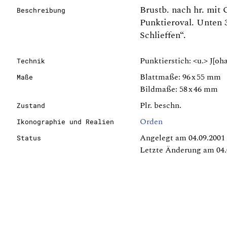
Brustb. nach hr. mit 
Beschreibung
Punktieroval. Unten 3
Schlieffen“.
Punktierstich: <u.> J[oha
Technik
Blattmaße: 96 x 55 mm
Maße
Bildmaße: 58 x 46 mm
Plr. beschn.
Zustand
Orden
Ikonographie und Realien
Angelegt am 04.09.2001
Status
Letzte Änderung am 04.