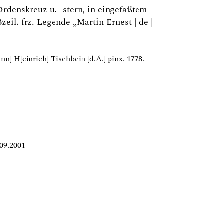
Ordenskreuz u. -stern, in eingefaßtem
zeil. frz. Legende „Martin Ernest | de |
nn] H[einrich] Tischbein [d.Ä.] pinx. 1778.
09.2001