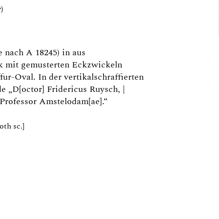
)
e nach A 18245) in aus
ck mit gemusterten Eckzwickeln
ur-Oval. In der vertikalschraffierten
de „D[octor] Fridericus Ruysch, |
Professor Amstelodam[ae].“
oth sc.]