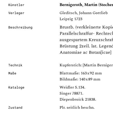
Bernigeroth, Martin (Stecher
Künstler
Gleditsch, Johann Gottlieb
Verleger
Leipzig 1723
Brustb. (verkleinerte Kopi
Beschreibung
Parallelschraffur- Rechte
ausgespartem Kreuzschraff
Brüstung 2zeil. lat. Legen
Anatomiae ac Botan[icae] 
Kupferstich: [Martin Berniger
Technik
Blattmaße: 163 x 92 mm
Maße
Bildmaße: 140 x 89 mm
Weidler S.134.
Kataloge
Singer 78871.
Diepenbroick 21838.
Plr. seitlich beschn.
Zustand