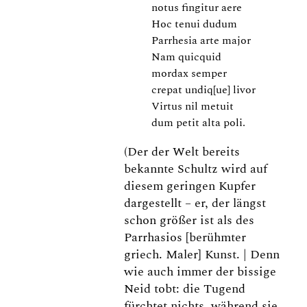
notus fingitur aere
Hoc tenui dudum
Parrhesia arte major
Nam quicquid
mordax semper
crepat undiq[ue] livor
Virtus nil metuit
dum petit alta poli.
(Der der Welt bereits
bekannte Schultz wird auf
diesem geringen Kupfer
dargestellt – er, der längst
schon größer ist als des
Parrhasios [berühmter
griech. Maler] Kunst. | Denn
wie auch immer der bissige
Neid tobt: die Tugend
fürchtet nichts, während sie