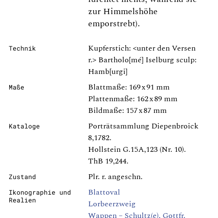
zur Himmelshöhe
emporstrebt).
Kupferstich: <unter den Versen
Technik
r.> Bartholo[mé] Iselburg sculp:
Hamb[urgi]
Blattmaße: 169 x 91 mm
Maße
Plattenmaße: 162 x 89 mm
Bildmaße: 157 x 87 mm
Porträtsammlung Diepenbroick
Kataloge
8,1782.
Hollstein G.15A,123 (Nr. 10).
ThB 19,244.
Plr. r. angeschn.
Zustand
Blattoval
Ikonographie und
Realien
Lorbeerzweig
Wappen – Schultz(e), Gottfr.