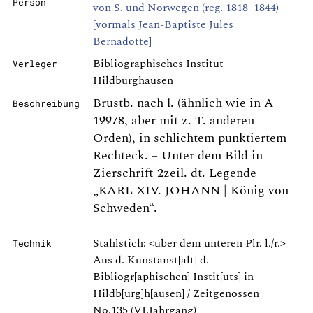
Person
von S. und Norwegen (reg. 1818–1844)
[vormals Jean-Baptiste Jules
Bernadotte]
Bibliographisches Institut
Verleger
Hildburghausen
Brustb. nach l. (ähnlich wie in A
Beschreibung
19978, aber mit z. T. anderen
Orden), in schlichtem punktiertem
Rechteck. – Unter dem Bild in
Zierschrift 2zeil. dt. Legende
„KARL XIV. JOHANN | König von
Schweden“.
Stahlstich: <über dem unteren Plr. l./r.>
Technik
Aus d. Kunstanst[alt] d.
Bibliogr[aphischen] Instit[uts] in
Hildb[urg]h[ausen] / Zeitgenossen
No.135 (VI.Jahrgang)