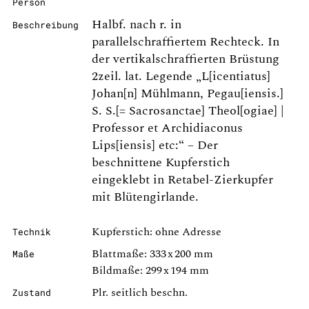
Person
Halbf. nach r. in
Beschreibung
parallelschraffiertem Rechteck. In
der vertikalschraffierten Brüstung
2zeil. lat. Legende „L[icentiatus]
Johan[n] Mühlmann, Pegau[iensis.]
S. S.[= Sacrosanctae] Theol[ogiae] |
Professor et Archidiaconus
Lips[iensis] etc:“ – Der
beschnittene Kupferstich
eingeklebt in Retabel-Zierkupfer
mit Blütengirlande.
Kupferstich: ohne Adresse
Technik
Blattmaße: 333 x 200 mm
Maße
Bildmaße: 299 x 194 mm
Plr. seitlich beschn.
Zustand