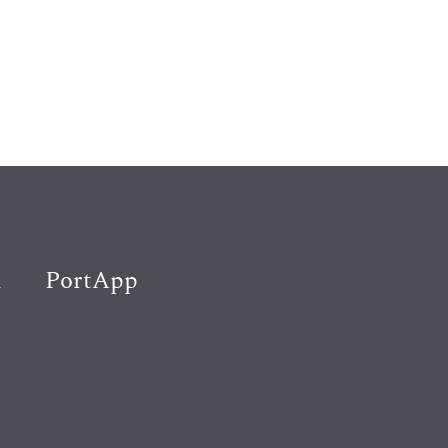
K
PortApp