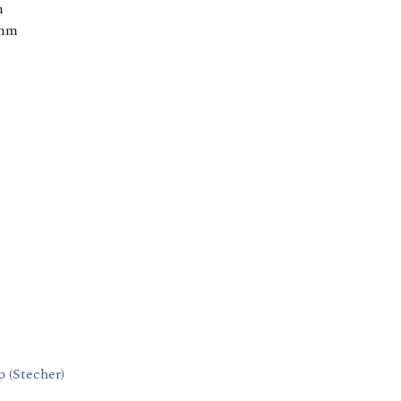
m
 mm
p (Stecher)