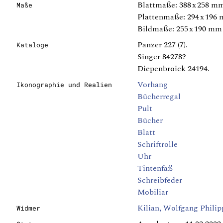
Blattmaße: 388 x 258 m
Maße
Plattenmaße: 294 x 196
Bildmaße: 255 x 190 mm
Panzer 227 (7).
Kataloge
Singer 84278?
Diepenbroick 24194.
Vorhang
Ikonographie und Realien
Bücherregal
Pult
Bücher
Blatt
Schriftrolle
Uhr
Tintenfaß
Schreibfeder
Mobiliar
Kilian, Wolfgang Philip
Widmer