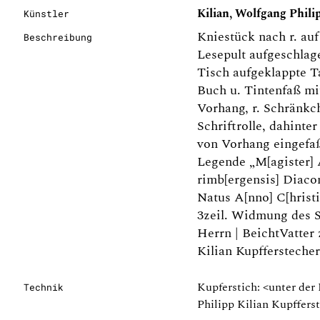
Kilian, Wolfgang Philip
Künstler
Kniestück nach r. au
Beschreibung
Lesepult aufgeschla
Tisch aufgeklappte T
Buch u. Tintenfaß mit
Vorhang, r. Schränkc
Schriftrolle, dahint
von Vorhang eingefaßt
Legende „M[agiste
rimb[ergensis] Diacon
Natus A[nno] C[hristi
3zeil. Widmung des 
Herrn | BeichtVatter 
Kilian Kupfferstecher
Kupferstich: <unter der
Technik
Philipp Kilian Kupffers