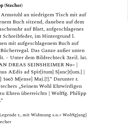
p (Stecher)
f Armstuhl an niedrigem Tisch mit auf
genem Buch sitzend, daneben auf dem
aschenuhr auf Blatt, aufgeschlagenes
 Schreibfeder, im Hintergrund l.
hen mit aufgeschlagenem Buch auf
er Bücherregal. Das Ganze außer unten
. – Unter dem Bildrechteck 3zeil. lat.
r] AN DREAS SEINSHEIMER No= |
us AEdis ad Spir[itum] S[anc]t[um.] |
] 1665 M[ense] Maj.[!].“ Darunter r.
Stechers „Seinem Wohl Ehrwirdigen
zu Ehren überreichts | Wolffg. Philipp
.“
 Legende r., mit Widmung s.o.> Wolffg[ang]
techer