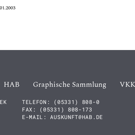
01.2003
HAB
Graphische Sammlung
VK
EK
TELEFON: (05331) 808-0
FAX: (05331) 808-173
E-MAIL: AUSKUNFT@HAB.DE