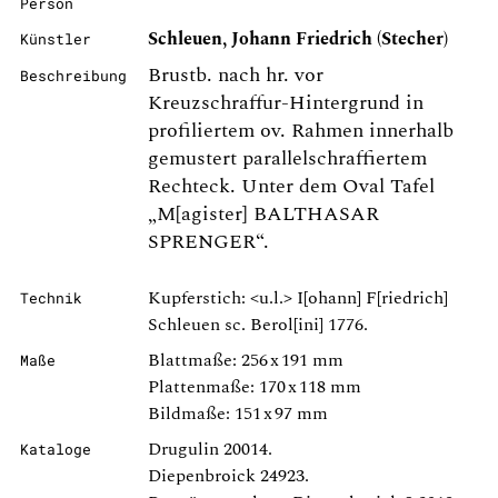
Person
Schleuen, Johann Friedrich (Stecher)
Künstler
Brustb. nach hr. vor
Beschreibung
Kreuzschraffur-Hintergrund in
profiliertem ov. Rahmen innerhalb
gemustert parallelschraffiertem
Rechteck. Unter dem Oval Tafel
„M[agister] BALTHASAR
SPRENGER“.
Kupferstich: <u.l.> I[ohann] F[riedrich]
Technik
Schleuen sc. Berol[ini] 1776.
Blattmaße: 256 x 191 mm
Maße
Plattenmaße: 170 x 118 mm
Bildmaße: 151 x 97 mm
Drugulin 20014.
Kataloge
Diepenbroick 24923.