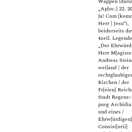
Wappen (darü
„Ap[oc.] 22. 20
Ja! Com [kom
Herr | Jesu“),
beiderseits d
4zeil. Legend
„Der Ehrwürd
Herr M[agister
Andreas Stein
weiland | der
rechtglaubige
Kirchen / der
Fr[eien] Reich
Stadt Regens= 
purg Archidia
und eines /
Ehrw[ürdigen]
Consist[orii]