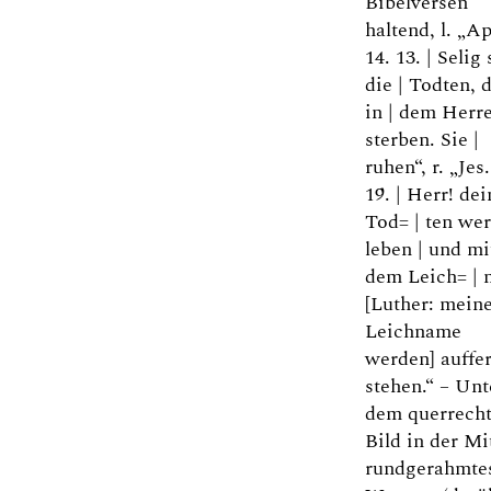
Bibelversen
haltend, l. „A
14. 13. | Selig
die | Todten, 
in | dem Herre
sterben. Sie |
ruhen“, r. „Jes.
19. | Herr! dei
Tod= | ten we
leben | und mi
dem Leich= |
[Luther: mein
Leichname
werden] auffer
stehen.“ – Unt
dem querrecht
Bild in der Mi
rundgerahmte