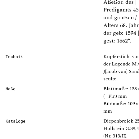
Aßeßor. des |
Predigamts 45
und gantzen /
Alters 68. Jahr
der geb: 1594 
gest: 1662“.
Kupferstich: <u
Technik
der Legende M.
J[acob von] Sand
sculp:
Blattmaße: 138 
Maße
(= Plr.) mm
Bildmaße: 109 x
mm
Diepenbroick 25
Kataloge
Hollstein G.39,
(Nr. 313/II).