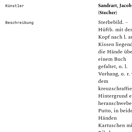
Sandrart, Jacob
Künstler
(Stecher)
Sterbebild. –
Beschreibung
Hüftb. mit d
Kopf nach l. a
Kissen liegend
die Hände üb
einem Buch
gefaltet, o. l.
Vorhang, o. r.
dem
kreuzschraffie
Hintergrund e
heranschwebe
Putto, in beid
Händen
Kartuschen mi