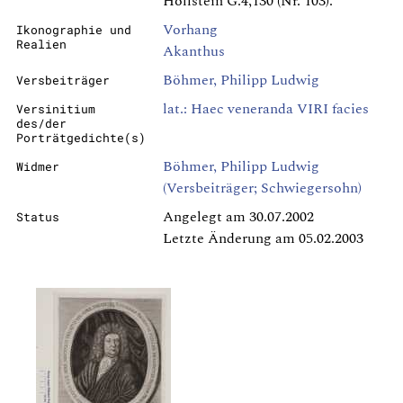
Hollstein G.4,130 (Nr. 103).
Vorhang
Ikonographie und
Realien
Akanthus
Böhmer, Philipp Ludwig
Versbeiträger
lat.: Haec veneranda VIRI facies
Versinitium
des/der
Porträtgedichte(s)
Böhmer, Philipp Ludwig
Widmer
(Versbeiträger; Schwiegersohn)
Angelegt am 30.07.2002
Status
Letzte Änderung am 05.02.2003