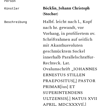
Person
Böcklin, Johann Christoph
Künstler
(Stecher)
Halbf. leicht nach l., Kopf
Beschreibung
nach hr. gewandt, vor
Vorhang, in profiliertem ov.
Schriftrahmen auf seitlich
mit Akanthusvoluten
geschmücktem Sockel
innerhalb Parallelschraffur-
Rechteck. Lat.
Ovalumschrift „IOHANNES
ERNESTUS STILLEN
PRAEPOSITUS[,] PASTOR
PRIMAR[ius] ET
SUPERINTENDENS
ULTZENSIS[.] NATUS XVII
APRIL. MDCXXXVI[,]