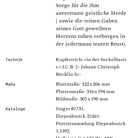
Sorge für die ihm
anvertraute geistliche Herde
| sowie die reinen Gaben
seines Gott geweihten
Herzens ruhen verborgen in
der jedermann teuren Brust).
Kupferstich: <in der Sockelbasis
Technik
r.> J.C.B. [= Johann Christoph
Böcklin Sc:
Blattmaße: 322 x 206 mm
Maße
Plattenmaße: 316 x 194 mm
Bildmaße: 305 x 190 mm
Singer 87731.
Kataloge
Diepenbroick 25261.
Porträtsammlung Diepenbroick
1,1392.