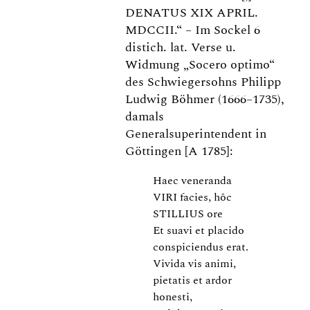
DENATUS XIX APRIL.
MDCCII.“ – Im Sockel 6
distich. lat. Verse u.
Widmung „Socero optimo“
des Schwiegersohns Philipp
Ludwig Böhmer (1666–1735),
damals
Generalsuperintendent in
Göttingen [A 1785]:
Haec veneranda
VIRI facies, hôc
STILLIUS ore
Et suavi et placido
conspiciendus erat.
Vivida vis animi,
pietatis et ardor
honesti,