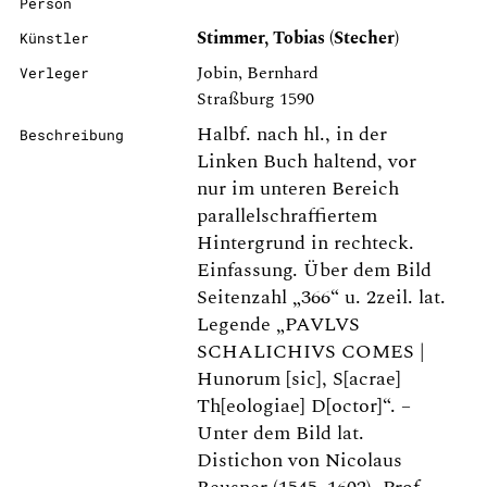
Person
Stimmer, Tobias (Stecher)
Künstler
Jobin, Bernhard
Verleger
Straßburg 1590
Halbf. nach hl., in der
Beschreibung
Linken Buch haltend, vor
nur im unteren Bereich
parallelschraffiertem
Hintergrund in rechteck.
Einfassung. Über dem Bild
Seitenzahl „366“ u. 2zeil. lat.
Legende „PAVLVS
SCHALICHIVS COMES |
Hunorum [sic], S[acrae]
Th[eologiae] D[octor]“. –
Unter dem Bild lat.
Distichon von Nicolaus