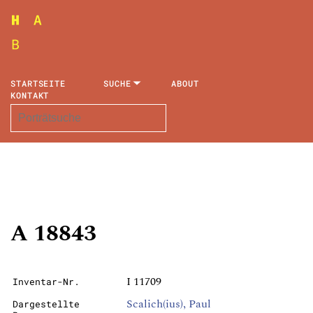
STARTSEITE
SUCHE
ABOUT
KONTAKT
A 18843
I 11709
Inventar-Nr.
Scalich(ius), Paul
Dargestellte