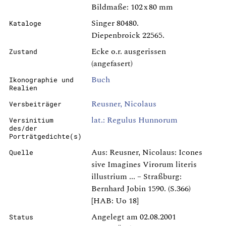
Bildmaße: 102 x 80 mm
Singer 80480.
Kataloge
Diepenbroick 22565.
Ecke o.r. ausgerissen
Zustand
(angefasert)
Buch
Ikonographie und
Realien
Reusner, Nicolaus
Versbeiträger
lat.: Regulus Hunnorum
Versinitium
des/der
Porträtgedichte(s)
Aus: Reusner, Nicolaus: Icones
Quelle
sive Imagines Virorum literis
illustrium ... – Straßburg:
Bernhard Jobin 1590. (S.366)
[HAB: Uo 18]
Angelegt am 02.08.2001
Status