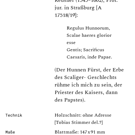
Reusner (1545–1602), Prof.
jur. in Straßburg [A
17518/19]:
Regulus Hunnorum,
Scalae haeres glorior
esse
Gentis; Sacrificus
Caesaris, inde Papae.
(Der Hunnen Fürst, der Erbe
des Scaliger- Geschlechts
rühme ich mich zu sein, der
Priester des Kaisers, dann
des Papstes).
Holzschnitt: ohne Adresse
Technik
[Tobias Stimmer del.?]
Blattmaße: 147 x 91 mm
Maße