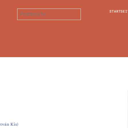
STARTSEI
stván Kis)