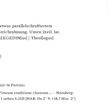
 etwas parallelschraffiertem
trichrahmung. Unten 2zeil. lat.
ZEGEDIN[us] | Theol[ogus]
]
it 16 Porträts
irorum eruditione clarorum ... – Nürnberg:
 neben S.210) [HAB: Da 2° 9; 118.7 Hist. 2°]