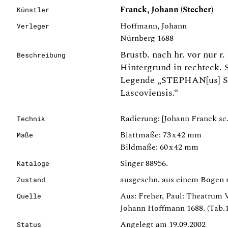
Franck, Johann (Stecher)
Künstler
Hoffmann, Johann
Verleger
Nürnberg 1688
Brustb. nach hr. vor nur r.
Beschreibung
Hintergrund in rechteck. S
Legende „STEPHAN[us] S
Lascoviensis.“
Radierung: [Johann Franck sc.
Technik
Blattmaße: 73 x 42 mm
Maße
Bildmaße: 60 x 42 mm
Singer 88956.
Kataloge
ausgeschn. aus einem Bogen m
Zustand
Aus: Freher, Paul: Theatrum V
Quelle
Johann Hoffmann 1688. (Tab.11
Angelegt am 19.09.2002
Status