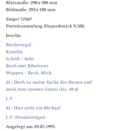
Blattmaße: 298 x 180 mm
Bildmaße: 293 x 180 mm
Singer 5766?
Porträtsammlung Diepenbroick 9,500.
beschn.
Bücherregal
Kruzifix
Schrift – hebr.
Buch (mit Bibelvers)
Wappen – Beck, Mich.
dt.: Doch ist meine Sache des Herren und
mein Amt meines Gottes (Jes. 49,4)
J. F.
dt.: Hier steht ein Michael
J. F. (Versbeiträger)
Angelegt am 29.05.1995