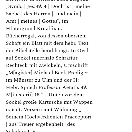
„Symb. | Jes:49. 4 | Doch ist | meine
Sache | des Herren || und mein |
Amt | meines | Gottes“, im
Hintergrund Kruzifix u.
Bücherregal, von dessen oberstem
Schaft ein Blatt mit dem hebr. Text
der Bibelstelle herabhängt. In Oval
auf Sockel innerhalb Schraffur-
Rechteck mit Zwickeln, Umschrift
„M[agister] Michael Beck Prediger
im Münster zu Ulm und der H:
Hebr. Sprach Professor Aetatis 49.
M[inisterii] 18.“ – Unten vor dem
Sockel große Kartusche mit Wappen
u. 6 dt. Versen samt Widmung „
Seinem Hochverdienten Praeceptori
| aus Treuer ergebenheit“ des
Schülers J. F.: