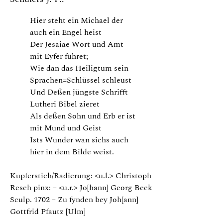
Hier steht ein Michael der
auch ein Engel heist
Der Jesaiae Wort und Amt
mit Eyfer führet;
Wie dan das Heiligtum sein
Sprachen=Schlüssel schleust
Und Deßen jüngste Schrifft
Lutheri Bibel zieret
Als deßen Sohn und Erb er ist
mit Mund und Geist
Ists Wunder wan sichs auch
hier in dem Bilde weist.
Kupferstich/Radierung: <u.l.> Christoph
Resch pinx: – <u.r.> Jo[hann] Georg Beck
Sculp. 1702 – Zu fynden bey Joh[ann]
Gottfrid Pfautz [Ulm]