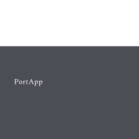
K
PortApp