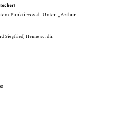
techer)
aßtem Punktieroval. Unten „Arthur
d Siegfried] Henne sc. dir.
00