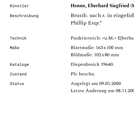
Henne, Eberhard Siegfried (S
Künstler
Brustb. nach r. in eingef
Beschreibung
Phillip Esqr.“
Punktierstich: <u.M.> E[berhar
Technik
Blattmaße: 163 x 100 mm
Maße
Bildmaße: 102 x 80 mm
Diepenbroick 19640.
Kataloge
Plr. beschn.
Zustand
Angelegt am 09.05.2000
Status
Letzte Änderung am 08.11.20