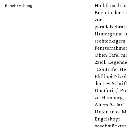
Halbf. nach hr
Beschreibung
Buch in der L
vor
parallelschraf
Hintergrund i
rechteckigem
Fensterrahme
Oben Tafel mi
2zeil. Legend
„Contrafei He
Philippi Nicola
der | H:Schriff
Doct[oris,] Pr
zu Hamburg, s
Alters 54 Jar“.
Unten in o. M
Engelskopf
geschmückter