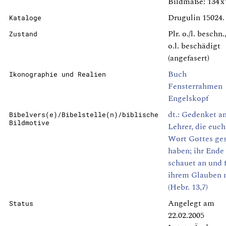
Bildmaße: 134 
Drugulin 15024.
Kataloge
Plr. o./l. beschn
Zustand
o.l. beschädigt
(angefasert)
Buch
Ikonographie und Realien
Fensterrahmen
Engelskopf
dt.: Gedenket a
Bibelvers(e)/Bibelstelle(n)/biblische
Bildmotive
Lehrer, die euch
Wort Gottes ge
haben; ihr Ende
schauet an und 
ihrem Glauben 
(Hebr. 13,7)
Angelegt am
Status
22.02.2005