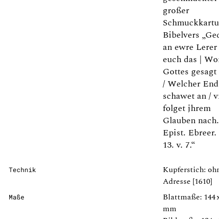
großer
Schmuckkartu
Bibelvers „Ge
an ewre Lerer 
euch das | Wo
Gottes gesagt
/ Welcher End
schawet an / 
folget jhrem
Glauben nach.
Epist. Ebreer.
13. v. 7.“
Kupferstich: oh
Technik
Adresse [1610]
Blattmaße: 144 
Maße
mm