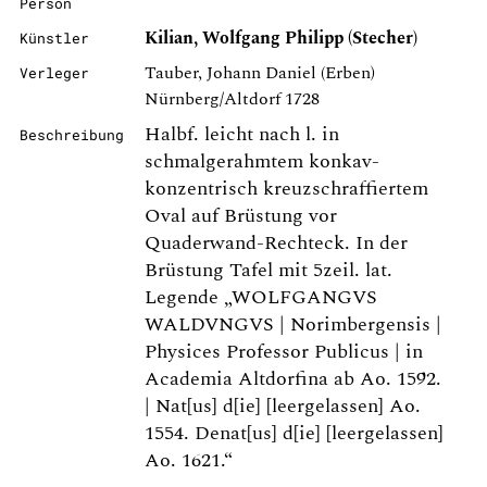
Person
Kilian, Wolfgang Philipp (Stecher)
Künstler
Tauber, Johann Daniel (Erben)
Verleger
Nürnberg/Altdorf 1728
Halbf. leicht nach l. in
Beschreibung
schmalgerahmtem konkav-
konzentrisch kreuzschraffiertem
Oval auf Brüstung vor
Quaderwand-Rechteck. In der
Brüstung Tafel mit 5zeil. lat.
Legende „WOLFGANGVS
WALDVNGVS | Norimbergensis |
Physices Professor Publicus | in
Academia Altdorfina ab Ao. 1592.
| Nat[us] d[ie] [leergelassen] Ao.
1554. Denat[us] d[ie] [leergelassen]
Ao. 1621.“