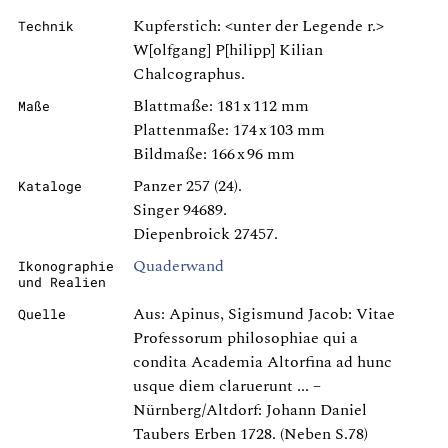
Kupferstich: <unter der Legende r.>
Technik
W[olfgang] P[hilipp] Kilian
Chalcographus.
Blattmaße: 181 x 112 mm
Maße
Plattenmaße: 174 x 103 mm
Bildmaße: 166 x 96 mm
Panzer 257 (24).
Kataloge
Singer 94689.
Diepenbroick 27457.
Quaderwand
Ikonographie
und Realien
Aus: Apinus, Sigismund Jacob: Vitae
Quelle
Professorum philosophiae qui a
condita Academia Altorfina ad hunc
usque diem claruerunt ... –
Nürnberg/Altdorf: Johann Daniel
Taubers Erben 1728. (Neben S.78)