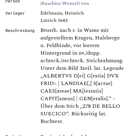
Person
(Eusebius Wenzel) von
Edelmann, Heinrich
Verleger
Lüttich 1643
Brustb. nach r. in Wams mit
Beschreibung
aufgestelltem Kragen, Halsberge
u. Feldbinde, vor leerem
Hintergrund in ov./dopp.
achteck./rechteck. Strichrahmung.
Unter dem Bild 3zeil. lat. Legende
„ALBERTVS D[ei] G[ratia] DVX
FRID= | LANDIAE[,] S[acrae]
CAES[areae] MA[iestatis]
CAPIT[aneus] | GEN[eralis].“ –
Über dem Stich „278 DE BELLO
SUECICO“. Rückseitig lat.
Buchtext.