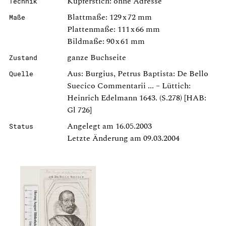
Kupferstich: ohne Adresse
Technik
Blattmaße: 129 x 72 mm
Maße
Plattenmaße: 111 x 66 mm
Bildmaße: 90 x 61 mm
ganze Buchseite
Zustand
Aus: Burgius, Petrus Baptista: De Bello
Quelle
Suecico Commentarii ... – Lüttich:
Heinrich Edelmann 1643. (S.278) [HAB:
Gl 726]
Angelegt am 16.05.2003
Status
Letzte Änderung am 09.03.2004