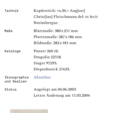
Kupferstich: <u.M.> Aug[ust]
Technik
Christ[ian] Fleischmann del: et fecit
Norimbergae.
Blattmaße: 380 x 251 mm
Maße
Plattenmaße: 287 x 186 mm
Bildmaße: 282 x 181 mm
Panzer 260 (4).
Kataloge
Drugulin 22558.
Singer 95293.
Diepenbroick 27633.
Akanthus
Ikonographie
und Realien
Angelegt am 04.06.2003
Status
Letzte Änderung am 11.03.2004