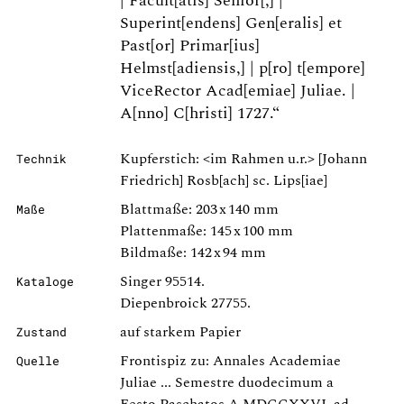
| Facult[atis] Senior[,] |
Superint[endens] Gen[eralis] et
Past[or] Primar[ius]
Helmst[adiensis,] | p[ro] t[empore]
ViceRector Acad[emiae] Juliae. |
A[nno] C[hristi] 1727.“
Kupferstich: <im Rahmen u.r.> [Johann
Technik
Friedrich] Rosb[ach] sc. Lips[iae]
Blattmaße: 203 x 140 mm
Maße
Plattenmaße: 145 x 100 mm
Bildmaße: 142 x 94 mm
Singer 95514.
Kataloge
Diepenbroick 27755.
auf starkem Papier
Zustand
Frontispiz zu: Annales Academiae
Quelle
Juliae ... Semestre duodecimum a