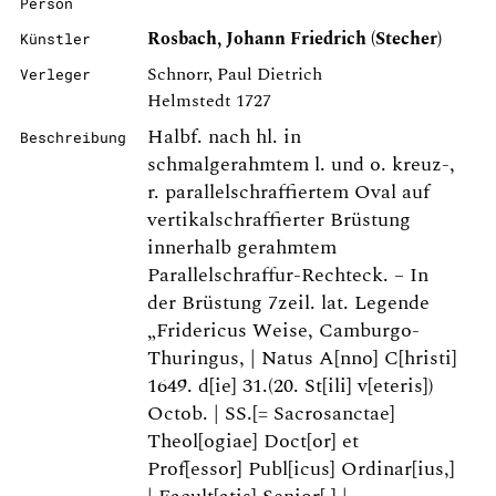
Person
Rosbach, Johann Friedrich (Stecher)
Künstler
Schnorr, Paul Dietrich
Verleger
Helmstedt 1727
Halbf. nach hl. in
Beschreibung
schmalgerahmtem l. und o. kreuz-,
r. parallelschraffiertem Oval auf
vertikalschraffierter Brüstung
innerhalb gerahmtem
Parallelschraffur-Rechteck. – In
der Brüstung 7zeil. lat. Legende
„Fridericus Weise, Camburgo-
Thuringus, | Natus A[nno] C[hristi]
1649. d[ie] 31.(20. St[ili] v[eteris])
Octob. | SS.[= Sacrosanctae]
Theol[ogiae] Doct[or] et
Prof[essor] Publ[icus] Ordinar[ius,]