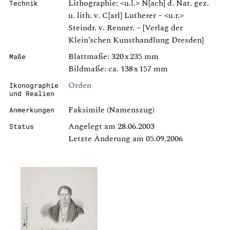
Lithographie: <u.l.> N[ach] d. Nat. gez.
Technik
u. lith. v. C[arl] Lutherer – <u.r.>
Steindr. v. Renner. – [Verlag der
Klein’schen Kunsthandlung Dresden]
Blattmaße: 320 x 235 mm
Maße
Bildmaße: ca. 138 x 157 mm
Orden
Ikonographie
und Realien
Faksimile (Namenszug)
Anmerkungen
Angelegt am 28.06.2003
Status
Letzte Änderung am 05.09.2006