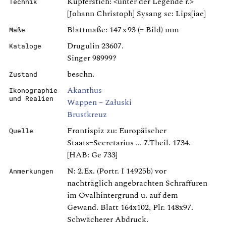
Kupferstich: <unter der Legende r.>
Technik
[Johann Christoph] Sysang sc: Lips[iae]
Blattmaße: 147 x 93 (= Bild) mm
Maße
Drugulin 23607.
Kataloge
Singer 98999?
beschn.
Zustand
Akanthus
Ikonographie
und Realien
Wappen – Załuski
Brustkreuz
Frontispiz zu: Europäischer
Quelle
Staats=Secretarius ... 7.Theil. 1734.
[HAB: Ge 733]
N: 2.Ex. (Portr. I 14925b) vor
Anmerkungen
nachträglich angebrachten Schraffuren
im Ovalhintergrund u. auf dem
Gewand. Blatt 164x102, Plr. 148x97.
Schwächerer Abdruck.