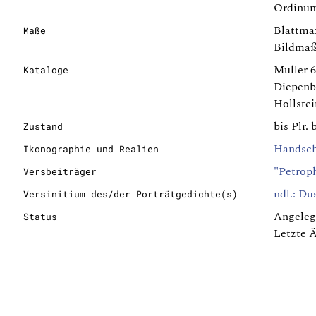
Ordinum 
Blattmaß
Maße
Bildmaß
Muller 6
Kataloge
Diepenb
Hollstein
bis Plr.
Zustand
Handsc
Ikonographie und Realien
"Petrophi
Versbeiträger
ndl.: Du
Versinitium des/der Porträtgedichte(s)
Angeleg
Status
Letzte 