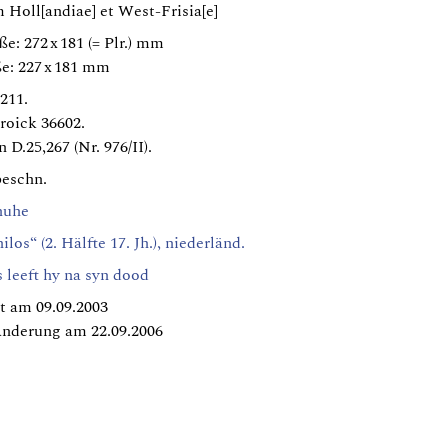
Holl[andiae] et West-Frisia[e]
e: 272 x 181 (= Plr.) mm
e: 227 x 181 mm
211.
roick 36602.
 D.25,267 (Nr. 976/II).
 beschn.
huhe
los“ (2. Hälfte 17. Jh.), niederländ.
s leeft hy na syn dood
t am 09.09.2003
Änderung am 22.09.2006