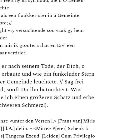
s leeft hy na syn dood, die u O Leiden
ichte
 als een flonkker-ster in u Gemeinte
hte; //
ght vry versuchtende soo vaak gy hem
siet
t mis ik grooter schat en Erv’ een
aar verdriet!
t er nach seinem Tode, der Dich, o
 erbaute und wie ein funkelnder Stern
er Gemeinde leuchtete. // Sag frei
d, sooft Du ihn betrachtest: Was
e ich einen größeren Schatz und erbe
chweren Schmerz!).
st: <unter den Versen l.> [Frans van] Miris
] [d.Ä.] delin. – <Mitte> P[eter] Schenk f:
s] Tangena Excud: [Leiden] Cum Privilegio