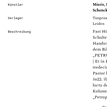
Mieris, 
Künstler
Schenck,
Tangena
Verleger
Leiden
Fast Hü
Beschreibung
Schulte
Handsc
dem Bil
„PETR
| Et in
tredeci
Pastor 
1622. 
luctu d
Kolumne
„Petrop