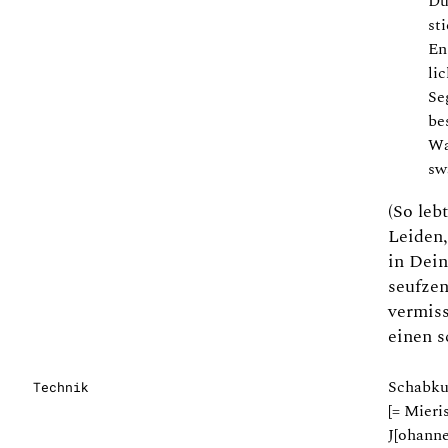
Du
st
En
lic
Se
be
Wa
sw
(So leb
Leiden,
in Dein
seufzen
vermiss
einen s
Schabkun
Technik
[= Mieris
J[ohanne