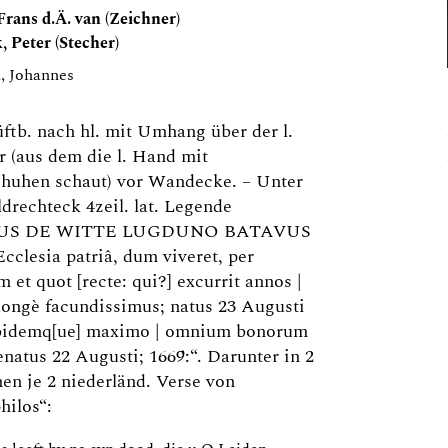
Frans d.Ä. van (Zeichner)
 Peter (Stecher)
, Johannes
ftb. nach hl. mit Umhang über der l.
r (aus dem die l. Hand mit
huhen schaut) vor Wandecke. – Unter
drechteck 4zeil. lat. Legende
US DE WITTE LUGDUNO BATAVUS
 Ecclesia patriâ, dum viveret, per
m et quot [recte: qui?] excurrit annos |
longè facundissimus; natus 23 Augusti
ibidemq[ue] maximo | omnium bonorum
enatus 22 Augusti; 1669:“. Darunter in 2
n je 2 niederländ. Verse von
hilos“: