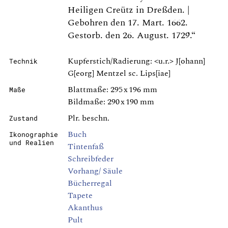
Heiligen Creütz in Dreßden. |
Gebohren den 17. Mart. 1662.
Gestorb. den 26. August. 1729.“
Kupferstich/Radierung: <u.r.> J[ohann]
Technik
G[eorg] Mentzel sc. Lips[iae]
Blattmaße: 295 x 196 mm
Maße
Bildmaße: 290 x 190 mm
Plr. beschn.
Zustand
Buch
Ikonographie
und Realien
Tintenfaß
Schreibfeder
Vorhang/ Säule
Bücherregal
Tapete
Akanthus
Pult