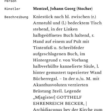
Person
Mentzel, Johann Georg (Stecher)
Künstler
Kniestück nach hl. zwischen (r.)
Beschreibung
Armstuhl und (l.) bedecktem Tisch
stehend, in der Linken
halbgeöffnetes Buch haltend, r.
Hand auf einem auf Pult mit
Tintenfaß u. Schreibfeder
aufgeschlagenen Buch, im
Hintergrund r. von Vorhang
halbverhüllte kannelierte Säule, l.
hinter gemustert tapezierter Wand
Bücherregal. – In der o./u. M. mit
Akanthusvoluten verzierten
Brüstung 3zeil. Legende
„M[agister] GOTTHELF
EHRENREICH BECKER, |
Archidiaconus bey der Kirche zum