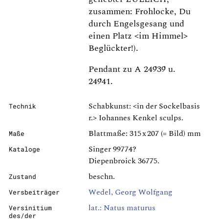
zusammen: Frohlocke, Du
durch Engelsgesang und
einen Platz <im Himmel>
Beglückter!).
Pendant zu A 24939 u.
24941.
Schabkunst: <in der Sockelbasis
Technik
r.> Iohannes Kenkel sculps.
Blattmaße: 315 x 207 (= Bild) mm
Maße
Singer 99774?
Kataloge
Diepenbroick 36775.
beschn.
Zustand
Wedel, Georg Wolfgang
Versbeiträger
lat.: Natus maturus
Versinitium
des/der