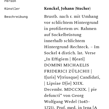
Person
Kenckel, Johann (Stecher)
Künstler
Brustb. nach r. mit Umhang
Beschreibung
vor schlichtem Hintergrund
in profiliertem ov. Rahmen
auf Sockelbrüstung
innerhalb schlichtem
Hintergrund-Rechteck. – Im
Sockel 4 distich. lat. Verse
„In Effigiem | B[eati]
DOMINI MICHAELIS
FRIDERICI ZÜLICHII |
I[uris] V[triusque] Candidati,
| Lipsiae D[ie] XIIX.
Decembr. MDCCXIX. | pie
defuncti“ von Georg
Wolfgang Wedel (1645–
1721), Prof. med. in Jena [A