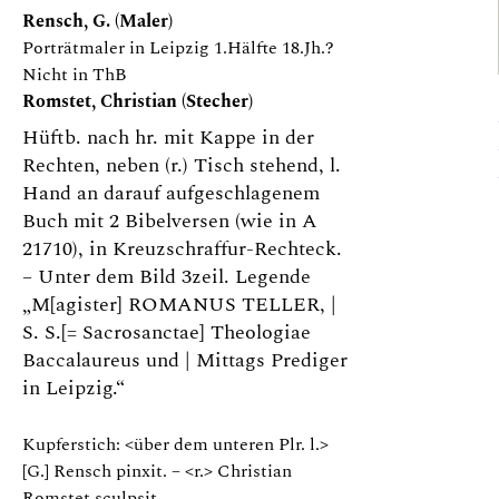
Rensch, G. (Maler)
Porträtmaler in Leipzig 1.Hälfte 18.Jh.?
Nicht in ThB
Romstet, Christian (Stecher)
Hüftb. nach hr. mit Kappe in der
Rechten, neben (r.) Tisch stehend, l.
Hand an darauf aufgeschlagenem
Buch mit 2 Bibelversen (wie in A
21710), in Kreuzschraffur-Rechteck.
– Unter dem Bild 3zeil. Legende
„M[agister] ROMANUS TELLER, |
S. S.[= Sacrosanctae] Theologiae
Baccalaureus und | Mittags Prediger
in Leipzig.“
Kupferstich: <über dem unteren Plr. l.>
[G.] Rensch pinxit. – <r.> Christian
Romstet sculpsit.