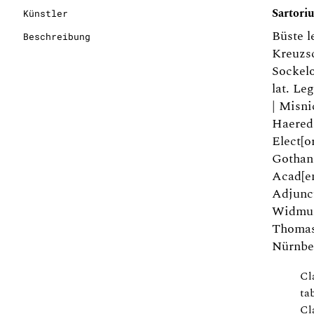
Sartoriu
Künstler
Büste l
Beschreibung
Kreuzsc
Sockelo
lat. Le
| Misni
Haered[
Elect[o
Gothan[
Acad[em
Adjunct
Widmun
Thomasi
Nürnber
Cl
ta
Cl