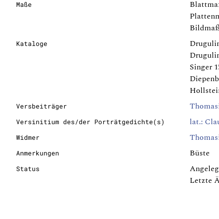
Blattma
Maße
Platten
Bildmaß
Drugulin
Kataloge
Drugulin
Singer 1
Diepenb
Hollstein
Thomasi
Versbeiträger
lat.: Cl
Versinitium des/der Porträtgedichte(s)
Thomasiu
Widmer
Büste
Anmerkungen
Angeleg
Status
Letzte 