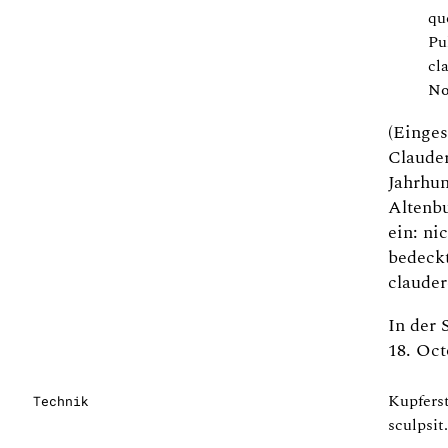
qu
Pu
cl
No
(Einges
Claude
Jahrhun
Altenb
ein: ni
bedeck
clauder
In der 
18. Oct
Kupferst
Technik
sculpsit.