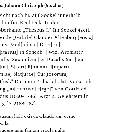
s, Johann Christoph (Stecher)
eicht nach hr. auf Sockel innerhalb
hraffur-Rechteck. In der
berkante „Theseus I.“ Im Sockel 4zeil.
gende „Gabriel Clauder Altenburg[ensis]
cus, Med[icinae] Doct[or,]
itarius] in Schech- | wiz, Archiater
ralis] Sax[onicus] et Ducalis Sa- | xo-
us], S[acri] R[omani] I[mperii]
iae] Nat[urae] Cur[iosorum]
[us].“ Darunter 4 distich. lat. Verse mit
g „m[emoriae] e[rgo]“ von Gottfried
us (1660–1746), Arzt u. Gelehrtem in
g [A 21884-87]:
ausum heic exiguâ Clauderum cerne
bellâ
audere nam famam secula nulla