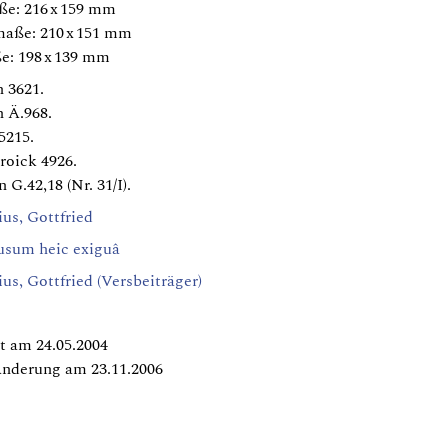
ße: 216 x 159 mm
maße: 210 x 151 mm
e: 198 x 139 mm
 3621.
 Ä.968.
5215.
roick 4926.
 G.42,18 (Nr. 31/I).
us, Gottfried
ausum heic exiguâ
s, Gottfried (Versbeiträger)
t am 24.05.2004
Änderung am 23.11.2006