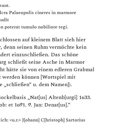
eant.
lcra Palaeopolis cineres in marmore
audit
n poterat tumulo nobiliore tegi.
chlossen auf kleinem Blatt sieh hier
r, denn seinen Ruhm vermöchte kein
dert einzuschließen. Das schöne
urg schließt seine Asche in Marmor
cht hätte sie von einem edleren Grabmal
t werden können [Wortspiel mit
e „schließen“ u. dem Namen]).
Sockelbasis „Nat[us] Altenb[urgi] 1633.
ob: et 1691. 9. Jan: Denat[us].“
ich: <u.r.> J[ohann] C[hristoph] Sartorius