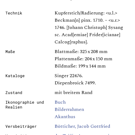
Kupferstich/Radierung: <u.l.>
Technik
Beckman[n] pinx. 1710. – <u.r.>
1746. [Johann Christoph] Sysang
sc. Acad[emiae] Frider[icianae]
Calcog[raphus].
Blattmaße: 325 x 208 mm
Maße
Plattenmaße: 204 x 150 mm
Bildmaße: 199 x 144 mm
Singer 22476.
Kataloge
Diepenbroick 7499.
mit breitem Rand
Zustand
Buch
Ikonographie und
Realien
Bilderrahmen
Akanthus
Bötticher, Jacob Gottfried
Versbeiträger