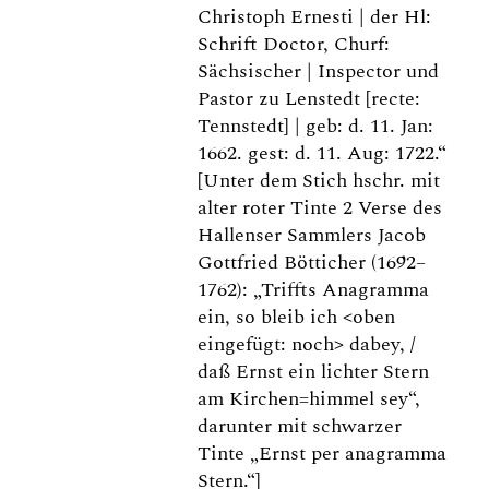
Christoph Ernesti | der Hl:
Schrift Doctor, Churf:
Sächsischer | Inspector und
Pastor zu Lenstedt [recte:
Tennstedt] | geb: d. 11. Jan:
1662. gest: d. 11. Aug: 1722.“
[Unter dem Stich hschr. mit
alter roter Tinte 2 Verse des
Hallenser Sammlers Jacob
Gottfried Bötticher (1692–
1762): „Triffts Anagramma
ein, so bleib ich <oben
eingefügt: noch> dabey, /
daß Ernst ein lichter Stern
am Kirchen=himmel sey“,
darunter mit schwarzer
Tinte „Ernst per anagramma
Stern.“]