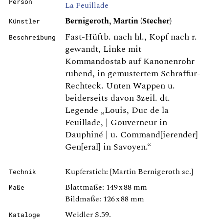
Person
La Feuillade
Bernigeroth, Martin (Stecher)
Künstler
Fast-Hüftb. nach hl., Kopf nach r.
Beschreibung
gewandt, Linke mit
Kommandostab auf Kanonenrohr
ruhend, in gemustertem Schraffur-
Rechteck. Unten Wappen u.
beiderseits davon 3zeil. dt.
Legende „Louis, Duc de la
Feuillade, | Gouverneur in
Dauphiné | u. Command[ierender]
Gen[eral] in Savoyen.“
Kupferstich: [Martin Bernigeroth sc.]
Technik
Blattmaße: 149 x 88 mm
Maße
Bildmaße: 126 x 88 mm
Weidler S.59.
Kataloge