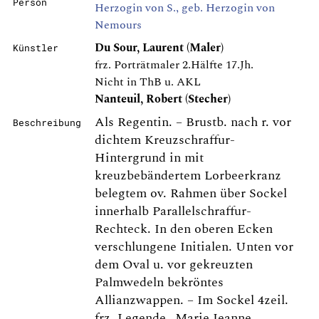
Person
Herzogin von S., geb. Herzogin von
Nemours
Du Sour, Laurent (Maler)
Künstler
frz. Porträtmaler 2.Hälfte 17.Jh.
Nicht in ThB u. AKL
Nanteuil, Robert (Stecher)
Als Regentin. – Brustb. nach r. vor
Beschreibung
dichtem Kreuzschraffur-
Hintergrund in mit
kreuzbebändertem Lorbeerkranz
belegtem ov. Rahmen über Sockel
innerhalb Parallelschraffur-
Rechteck. In den oberen Ecken
verschlungene Initialen. Unten vor
dem Oval u. vor gekreuzten
Palmwedeln bekröntes
Allianzwappen. – Im Sockel 4zeil.
frz. Legende „Marie Jeanne