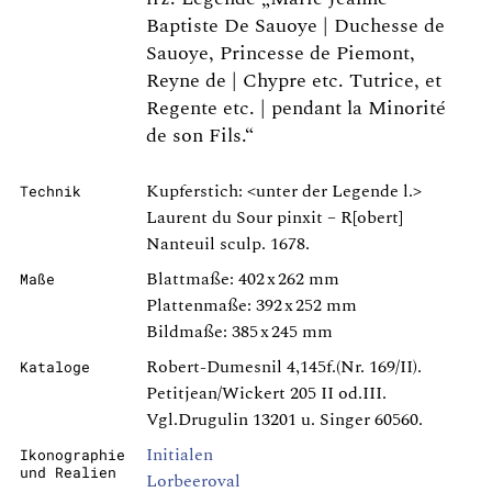
Baptiste De Sauoye | Duchesse de
Sauoye, Princesse de Piemont,
Reyne de | Chypre etc. Tutrice, et
Regente etc. | pendant la Minorité
de son Fils.“
Kupferstich: <unter der Legende l.>
Technik
Laurent du Sour pinxit – R[obert]
Nanteuil sculp. 1678.
Blattmaße: 402 x 262 mm
Maße
Plattenmaße: 392 x 252 mm
Bildmaße: 385 x 245 mm
Robert-Dumesnil 4,145f.(Nr. 169/II).
Kataloge
Petitjean/Wickert 205 II od.III.
Vgl.Drugulin 13201 u. Singer 60560.
Initialen
Ikonographie
und Realien
Lorbeeroval