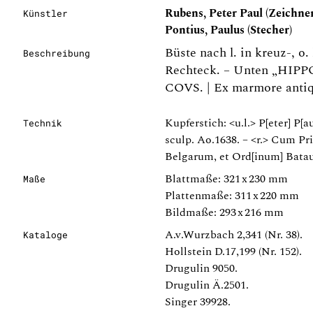
Rubens, Peter Paul (Zeichner
Künstler
Pontius, Paulus (Stecher)
Büste nach l. in kreuz-, o.
Beschreibung
Rechteck. – Unten „HIP
COVS. | Ex marmore antiqu
Kupferstich: <u.l.> P[eter] P[a
Technik
sculp. Ao.1638. – <r.> Cum Pri
Belgarum, et Ord[inum] Bata
Blattmaße: 321 x 230 mm
Maße
Plattenmaße: 311 x 220 mm
Bildmaße: 293 x 216 mm
A.v.Wurzbach 2,341 (Nr. 38).
Kataloge
Hollstein D.17,199 (Nr. 152).
Drugulin 9050.
Drugulin Ä.2501.
Singer 39928.