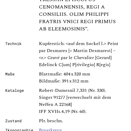
CENOMANENSIS, REGI A
CONSILIIS. OLIM PHILIPPI
FRATRIS VNICI REGI PRIMUS
AB ELEEMOSINIS“.
Kupferstich: <auf dem Sockel l.> Peint
Technik
par Desmares [= Martin Desmarest] –
<r.> Gravé par le Chevalier [Gerard]
Edelinck C[um] P[rivilegio] R[egis]
Blattmaße: 404 x 320 mm
Maße
Bildmaße: 391 x 312 mm
Robert-Dumesnil 7,331 (Nr. 330).
Kataloge
Singer 91277 [verwechselt mit dem
Neffen A 22168]
IFF XVIIs.4,19 (Nr. 60).
Plr. beschn.
Zustand
Brustkreuz
Ikonographie