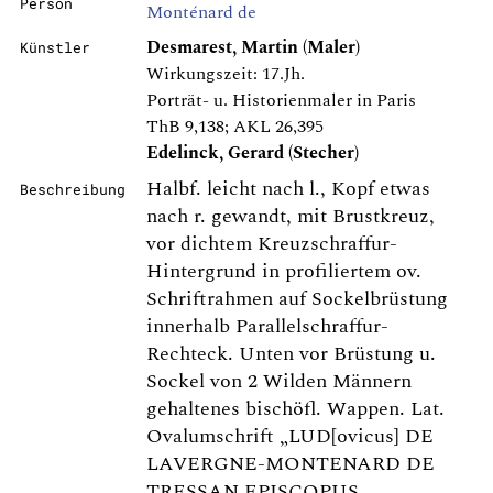
Person
Monténard de
Desmarest, Martin (Maler)
Künstler
Wirkungszeit: 17.Jh.
Porträt- u. Historienmaler in Paris
ThB 9,138; AKL 26,395
Edelinck, Gerard (Stecher)
Halbf. leicht nach l., Kopf etwas
Beschreibung
nach r. gewandt, mit Brustkreuz,
vor dichtem Kreuzschraffur-
Hintergrund in profiliertem ov.
Schriftrahmen auf Sockelbrüstung
innerhalb Parallelschraffur-
Rechteck. Unten vor Brüstung u.
Sockel von 2 Wilden Männern
gehaltenes bischöfl. Wappen. Lat.
Ovalumschrift „LUD[ovicus] DE
LAVERGNE-MONTENARD DE
TRESSAN EPISCOPUS