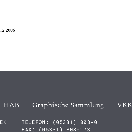
12.2006
HAB
Graphische Sammlung
VK
EK
TELEFON: (05331) 808-0
FAX: (05331) 808-173