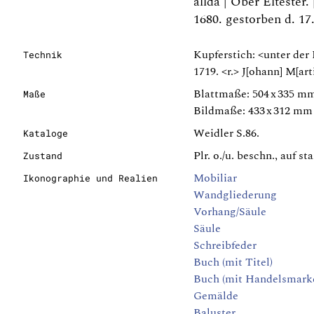
allda | Ober Eltester
1680. gestorben d. 17
Kupferstich: <unter der 
Technik
1719. <r.> J[ohann] M[art
Blattmaße: 504 x 335 m
Maße
Bildmaße: 433 x 312 mm
Weidler S.86.
Kataloge
Plr. o./u. beschn., auf s
Zustand
Mobiliar
Ikonographie und Realien
Wandgliederung
Vorhang/Säule
Säule
Schreibfeder
Buch (mit Titel)
Buch (mit Handelsmark
Gemälde
Baluster