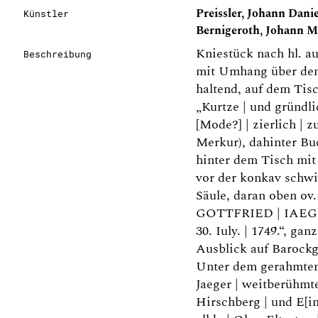
Preissler, Johann Danie
Künstler
Bernigeroth, Johann Ma
Kniestück nach hl. au
Beschreibung
mit Umhang über dem 
haltend, auf dem Tis
„Kurtze | und gründli
[Mode?] | zierlich | z
Merkur), dahinter B
hinter dem Tisch mit 
vor der konkav schw
Säule, daran oben ov
GOTTFRIED | IAEGER, 
30. Iuly. | 1749.“, ga
Ausblick auf Barockg
Unter dem gerahmten 
Jaeger | weitberühmt
Hirschberg | und E[i