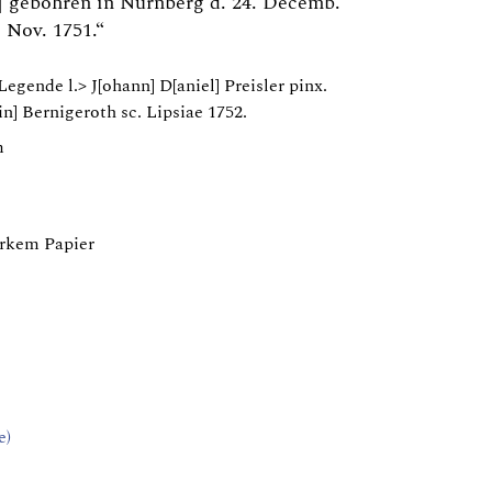
. | gebohren in Nürnberg d. 24. Decemb.
. Nov. 1751.“
Legende l.> J[ohann] D[aniel] Preisler pinx.
in] Bernigeroth sc. Lipsiae 1752.
m
tarkem Papier
e)