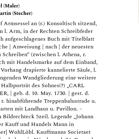
l (Maler)
rtin (Stecher)
f Armsessel an (r.) Konsoltisch sitzend,
l. Arm, in der Rechten Schreibfeder
ch aufgeschlagenes Buch mit Titelblatt
che | Anweisung | nach | der neuesten
u Schreiben“ (zwischen l. Athena, r.
uch mit Handelsmarke auf dem Einband,
Vorhang drapierte kannelierte Säule, l.
ingenden Wandgliederung eine weitere
. Halbporträt des Sohnes(?) „CARL
| geb. d. 10. May. 1730. | gest. d.
nz r. hinabführende Treppenbalustrade u.
arten mit Landhaus u. Pavillon. –
Bildrechteck 5zeil. Legende „Johann
er Kauff und Handels Mann in
ner] WohlLöbl. Kauffmanns Societaet