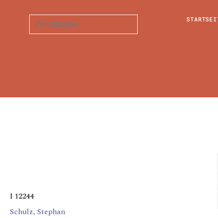
STARTSEI
I 12244
Schulz, Stephan