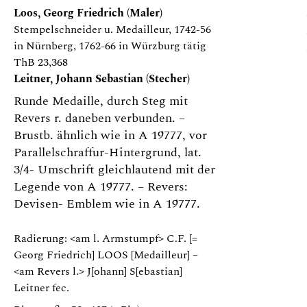
Loos, Georg Friedrich (Maler)
Stempelschneider u. Medailleur, 1742-56
in Nürnberg, 1762-66 in Würzburg tätig
ThB 23,368
Leitner, Johann Sebastian (Stecher)
Runde Medaille, durch Steg mit
Revers r. daneben verbunden. –
Brustb. ähnlich wie in A 19777, vor
Parallelschraffur-Hintergrund, lat.
3/4- Umschrift gleichlautend mit der
Legende von A 19777. – Revers:
Devisen- Emblem wie in A 19777.
Radierung: <am l. Armstumpf> C.F. [=
Georg Friedrich] LOOS [Medailleur] –
<am Revers l.> J[ohann] S[ebastian]
Leitner fec.