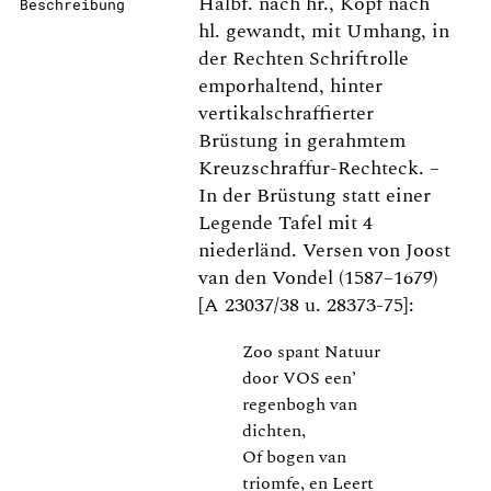
Halbf. nach hr., Kopf nach
Beschreibung
hl. gewandt, mit Umhang, in
der Rechten Schriftrolle
emporhaltend, hinter
vertikalschraffierter
Brüstung in gerahmtem
Kreuzschraffur-Rechteck. –
In der Brüstung statt einer
Legende Tafel mit 4
niederländ. Versen von Joost
van den Vondel (1587–1679)
[A 23037/38 u. 28373-75]:
Zoo spant Natuur
door VOS een’
regenbogh van
dichten,
Of bogen van
triomfe, en Leert