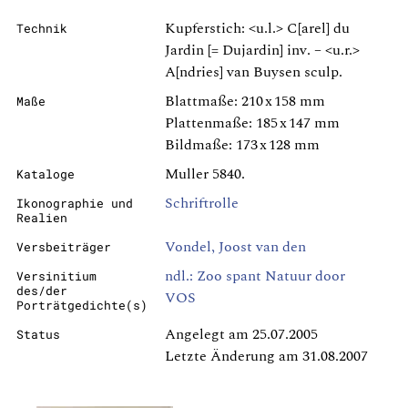
Kupferstich: <u.l.> C[arel] du
Technik
Jardin [= Dujardin] inv. – <u.r.>
A[ndries] van Buysen sculp.
Blattmaße: 210 x 158 mm
Maße
Plattenmaße: 185 x 147 mm
Bildmaße: 173 x 128 mm
Muller 5840.
Kataloge
Schriftrolle
Ikonographie und
Realien
Vondel, Joost van den
Versbeiträger
ndl.: Zoo spant Natuur door
Versinitium
des/der
VOS
Porträtgedichte(s)
Angelegt am 25.07.2005
Status
Letzte Änderung am 31.08.2007