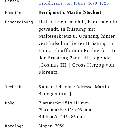
Person
Großherzog von T. (reg. 1670–1723)
Bernigeroth, Martin (Stecher)
Künstler
Hüftb. leicht nach l., Kopf nach hr.
Beschreibung
gewandt, in Rüstung mit
Malteserkreuz u. Umhang, hinter
vertikalschraffierter Brüstung in
kreuzschraffiertem Rechteck. – In
der Brüstung 2zeil. dt. Legende
„Cosmus III. | Gross Herzog von
Florentz.“
Kupferstich: ohne Adresse [Martin
Technik
Bernigeroth sc.]
Blattmaße: 181 x 111 mm
Maße
Plattenmaße: 154 x 93 mm
Bildmaße: 146 x 86 mm
Singer 17056.
Kataloge