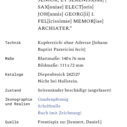
SAX[oniae] ELECT[oris]
JOH[annis] GEORG[ii] I.
FEL[icissimae] MEMOR[iae]
ARCHIATER.“
Kupferstich: ohne Adresse [Johann
Technik
Baptist Paravicini fecit]
Blattmaße: 140 x 76 mm
Maße
Bildmaße: 111 x 72 mm
Diepenbroick 24252?
Kataloge
Nicht bei Hollstein.
Seitenränder beschädigt (angefasert)
Zustand
Gnadenpfennig
Ikonographie
und Realien
Schriftrolle
Buch (mit Zeichnung)
Frontispiz zu: [Sennert, Daniel:]
Quelle