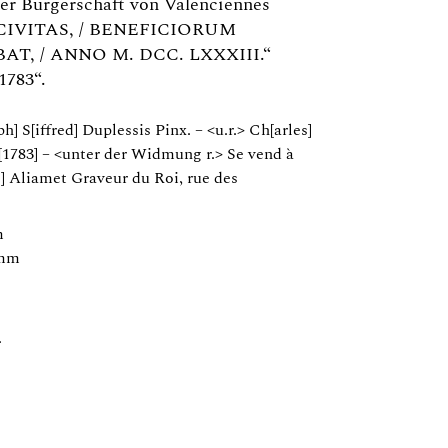
der Bürgerschaft von Valenciennes
IVITAS, / BENEFICIORUM
T, / ANNO M. DCC. LXXXIII.“
1783“.
ph] S[iffred] Duplessis Pinx. – <u.r.> Ch[arles]
 [1783] – <unter der Widmung r.> Se vend à
s] Aliamet Graveur du Roi, rue des
m
 mm
.