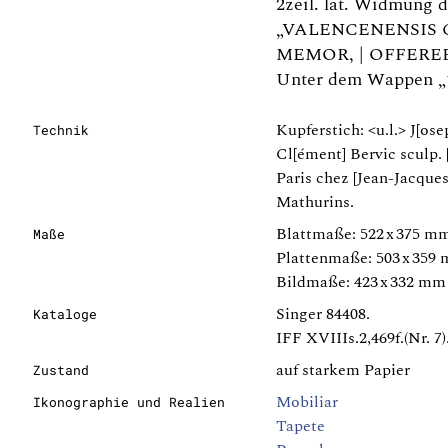
2zeil. lat. Widmung 
„VALENCENENSIS C
MEMOR, | OFFEREBA
Unter dem Wappen „
Kupferstich: <u.l.> J[ose
Technik
Cl[ément] Bervic sculp.
Paris chez [Jean-Jacque
Mathurins.
Blattmaße: 522 x 375 m
Maße
Plattenmaße: 503 x 359
Bildmaße: 423 x 332 mm
Singer 84408.
Kataloge
IFF XVIIIs.2,469f.(Nr. 7)
auf starkem Papier
Zustand
Mobiliar
Ikonographie und Realien
Tapete