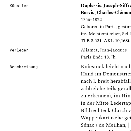
Duplessis, Joseph-Siffr
Künstler
Bervic, Charles-Clémen
1756–1822
Geboren in Paris, gestor
frz. Meisterstecher, Sch
ThB 3,521; AKL 10,168f.
Aliamet, Jean-Jacques
Verleger
Paris Ende 18. Jh.
Kniestück leicht nach 
Beschreibung
Hand im Demonstrierg
nach l. breit herabfa
zahlreiche teils gero
zu erkennen), im Hin
in der Mitte Lederta
Bildrechteck (durch 
Wappenkartusche getei
Sénac / de Meilhan, |