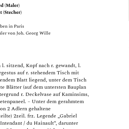
ed (Maler)
t (Stecher)
ben in Paris
üler von Joh. Georg Wille
l. sitzend, Kopf nach r. gewandt, l.
estus auf r. stehendem Tisch mit
llendem Blatt liegend, unter dem Tisch
llte Blätter (auf dem untersten Bauplan
tergrund r. Deckelvase auf Kaminsims,
petenpaneel. – Unter dem gerahmtem
von 2 Adlern gehaltene
lte) 2zeil. frz. Legende „Gabriel
 Intendant / du Hainault“, darunter