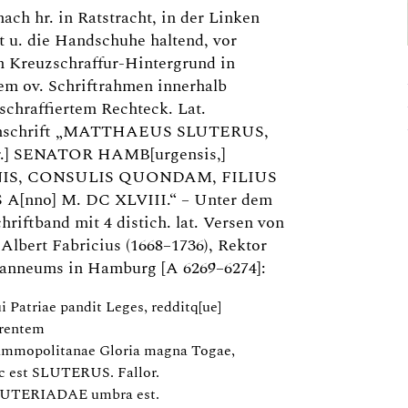
nach hr. in Ratstracht, in der Linken
 u. die Handschuhe haltend, vor
m Kreuzschraffur-Hintergrund in
em ov. Schriftrahmen innerhalb
lschraffiertem Rechteck. Lat.
mschrift „MATTHAEUS SLUTERUS,
r.] SENATOR HAMB[urgensis,]
IS, CONSULIS QUONDAM, FILIUS
A[nno] M. DC XLVIII.“ – Unter dem
hriftband mit 4 distich. lat. Versen von
Albert Fabricius (1668–1736), Rektor
hanneums in Hamburg [A 6269–6274]:
i Patriae pandit Leges, redditq[ue]
rentem
mmopolitanae Gloria magna Togae,
c est SLUTERUS. Fallor.
UTERIADAE umbra est.