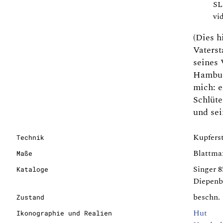
SL
vi
(Dies h
Vaters
seines 
Hambur
mich: e
Schlüte
und sei
Kupferst
Technik
Blattmaß
Maße
Singer 
Kataloge
Diepenb
beschn.
Zustand
Hut
Ikonographie und Realien