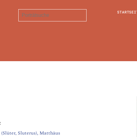
STARTSEI
2
 (Slüter, Sluterus), Matthäus