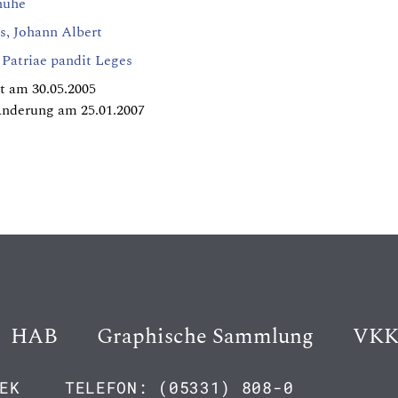
huhe
s, Johann Albert
i Patriae pandit Leges
t am 30.05.2005
Änderung am 25.01.2007
HAB
Graphische Sammlung
VK
EK
TELEFON: (05331) 808-0