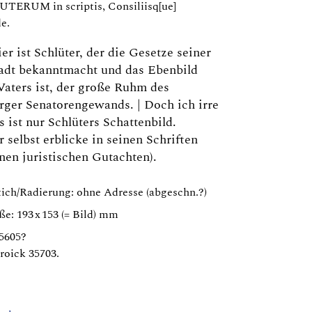
UTERUM in scriptis, Consiliisq[ue]
de.
ier ist Schlüter, der die Gesetze seiner
tadt bekanntmacht und das Ebenbild
Vaters ist, der große Ruhm des
ger Senatorengewands. | Doch ich irre
s ist nur Schlüters Schattenbild.
r selbst erblicke in seinen Schriften
nen juristischen Gutachten).
ich/Radierung: ohne Adresse (abgeschn.?)
e: 193 x 153 (= Bild) mm
85605?
roick 35703.