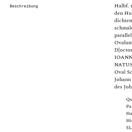
Halbf. 
Beschreibung
den Hut
dichte
schmal
paralle
Ovalu
D[octo
IOANN
NATUS 
Oval Sc
Johann 
des Jo
Qu
Pa
Ha
Hi
SL