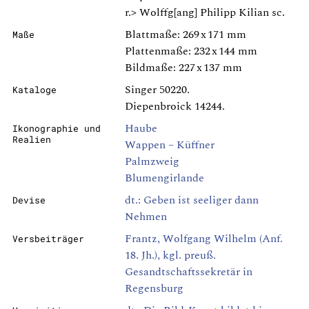
r.> Wolffg[ang] Philipp Kilian sc.
Blattmaße: 269 x 171 mm
Maße
Plattenmaße: 232 x 144 mm
Bildmaße: 227 x 137 mm
Singer 50220.
Kataloge
Diepenbroick 14244.
Haube
Ikonographie und
Realien
Wappen – Küffner
Palmzweig
Blumengirlande
dt.: Geben ist seeliger dann
Devise
Nehmen
Frantz, Wolfgang Wilhelm (Anf.
Versbeiträger
18. Jh.), kgl. preuß.
Gesandtschaftssekretär in
Regensburg