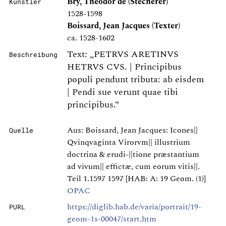
Bry, Theodor de (Stecherer)
Künstler
1528-1598
Boissard, Jean Jacques (Texter)
ca. 1528-1602
Text: „PETRVS ARETINVS
Beschreibung
HETRVS CVS. | Principibus
populi pendunt tributa: ab eisdem
| Pendi sue verunt quae tibi
principibus.“
Aus: Boissard, Jean Jacques: Icones||
Quelle
Qvinqvaginta Virorvm|| illustrium
doctrina & erudi-||tione præstantium
ad vivum|| effictæ, cum eorum vitis||.
Teil 1.1597 1597 [HAB: A: 19 Geom. (1)]
OPAC
https://diglib.hab.de/varia/portrait/19-
PURL
geom-1s-00047/start.htm