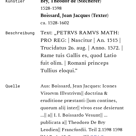
Bry, Theodor de (Stecherer)
Künstler
1528-1598
Boissard, Jean Jacques (Texter)
ca. 1528-1602
Text: „PETRVS RAMVS MATH:
Beschreibung
PRO REG: | Nascitur | An. 1515 |
Trucidatus 26. aug. | Anno. 1572. |
Rame tuis Gallis es, quod Latio
fuit olim. | Romani princeps
Tullius eloqui.“
Aus: Boissard, Jean Jacques: Icones
Quelle
Virorvm Illvstrivm|| doctrina &
eruditione præstanti-||um contines,
quorum alij inter|| vivos esse desierunt
...|| a|| I. I. Boissardo Vesunt|| ...
publicata a|| Theodoro De Bry
Leodien|| Francfordii. Teil 2.1598 1598