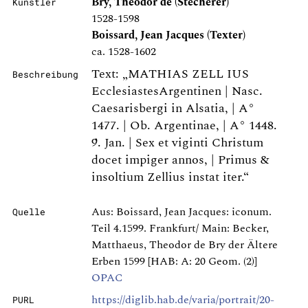
Bry, Theodor de (Stecherer)
Künstler
1528-1598
Boissard, Jean Jacques (Texter)
ca. 1528-1602
Text: „MATHIAS ZELL IUS
Beschreibung
EcclesiastesArgentinen | Nasc.
Caesarisbergi in Alsatia, | A°
1477. | Ob. Argentinae, | A° 1448.
9. Jan. | Sex et viginti Christum
docet impiger annos, | Primus &
insoltium Zellius instat iter.“
Aus: Boissard, Jean Jacques: iconum.
Quelle
Teil 4.1599. Frankfurt/ Main: Becker,
Matthaeus, Theodor de Bry der Ältere
Erben 1599 [HAB: A: 20 Geom. (2)]
OPAC
https://diglib.hab.de/varia/portrait/20-
PURL