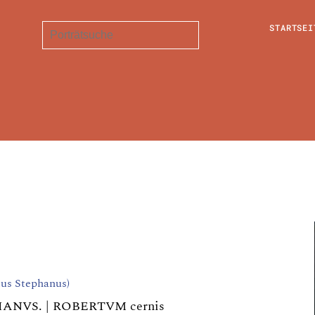
STARTSEI
rtus Stephanus)
HANVS. | ROBERTVM cernis