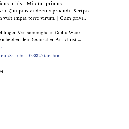
s orbis | Miratur primus
< Qui pius et doctus procudit Scripta
 vult impia ferre virum. | Cum privil.“
eeldingen Van sommighe in Godts-Woort
en hebben den Roomschen Antichrist ...
AC
trait/34-5-hist-00032/start.htm
24