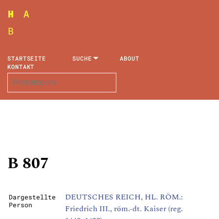
STARTSEITE
SUCHE
ABOUT
KONTAKT
B 807
DEUTSCHES REICH, HL. RÖM.:
Dargestellte
Person
Friedrich III., röm.-dt. Kaiser (reg.