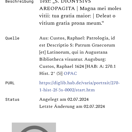
Text: „S. DIONYSIVS
Beschreibung
AREOPAGITA | Magna mei moles
vitii: tua gratia maior: | Deleat o
vitium gratia prona meum.“
Aus: Custos, Raphael: Patrologia, id
Quelle
est Descriptio S: Patrum Graecorum
[et] Latinorum, qui in Augustana
Bibliotheca visuntur. Augsburg:
Custos, Raphael 1624 [HAB: A: 270.1
Hist. 2° (5)]
OPAC
https://diglib.hab.de/varia/portrait/270-
PURL
1-hist-2f-5s-0002/start.htm
Angelegt am 02.07.2024
Status
Letzte Änderung am 02.07.2024