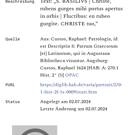
Text: „S. BASILIVS | Christe,
Beschreibung
rubens gurges mihi portus apertus
in orbis | Fluctibus: en rubeo
gurgite. CHRISTE tuo,“
Aus: Custos, Raphael: Patrologia, id
Quelle
est Descriptio S: Patrum Graecorum
[et] Latinorum, qui in Augustana
Bibliotheca visuntur. Augsburg:
Custos, Raphael 1624 [HAB: A: 270.1
Hist. 2° (5)]
OPAC
https://diglib.hab.de/varia/portrait/270-
PURL
1-hist-2f-5s-0009/start.htm
Angelegt am 02.07.2024
Status
Letzte Änderung am 02.07.2024