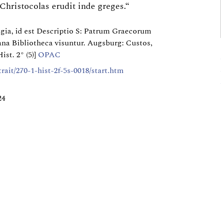
 Christocolas erudit inde greges.“
gia, id est Descriptio S: Patrum Graecorum
ana Bibliotheca visuntur. Augsburg: Custos,
st. 2° (5)]
OPAC
trait/270-1-hist-2f-5s-0018/start.htm
24