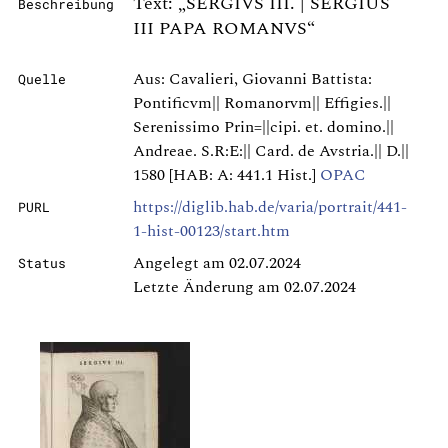
Text: „SERGIVS III. | SERGIUS
Beschreibung
III PAPA ROMANVS“
Aus: Cavalieri, Giovanni Battista:
Quelle
Pontificvm|| Romanorvm|| Effigies.||
Serenissimo Prin=||cipi. et. domino.||
Andreae. S.R:E:|| Card. de Avstria.|| D.||
1580 [HAB: A: 441.1 Hist.]
OPAC
https://diglib.hab.de/varia/portrait/441-
PURL
1-hist-00123/start.htm
Angelegt am 02.07.2024
Status
Letzte Änderung am 02.07.2024