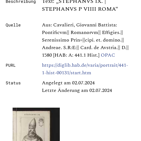
Text: „STEPHANVS IX. |
Beschreibung
STEPHANVS P VIIII ROMA“
Aus: Cavalieri, Giovanni Battista:
Quelle
Pontificvm|| Romanorvm|| Effigies.||
Serenissimo Prin=||cipi. et. domino.||
Andreae. S.R:E:|| Card. de Avstria.|| D.||
1580 [HAB: A: 441.1 Hist.]
OPAC
https://diglib.hab.de/varia/portrait/441-
PURL
1-hist-00131/start.htm
Angelegt am 02.07.2024
Status
Letzte Änderung am 02.07.2024