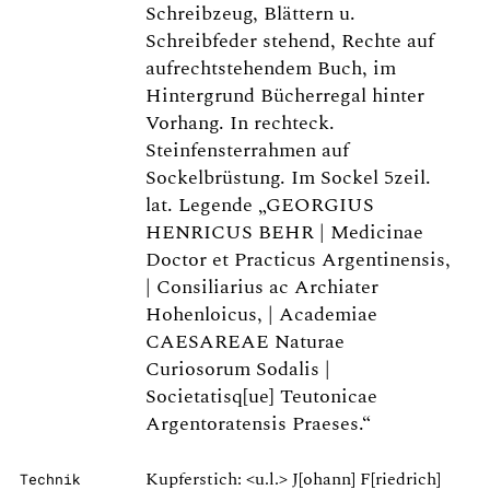
Schreibzeug, Blättern u.
Schreibfeder stehend, Rechte auf
aufrechtstehendem Buch, im
Hintergrund Bücherregal hinter
Vorhang. In rechteck.
Steinfensterrahmen auf
Sockelbrüstung. Im Sockel 5zeil.
lat. Legende „GEORGIUS
HENRICUS BEHR | Medicinae
Doctor et Practicus Argentinensis,
| Consiliarius ac Archiater
Hohenloicus, | Academiae
CAESAREAE Naturae
Curiosorum Sodalis |
Societatisq[ue] Teutonicae
Argentoratensis Praeses.“
Kupferstich: <u.l.> J[ohann] F[riedrich]
Technik