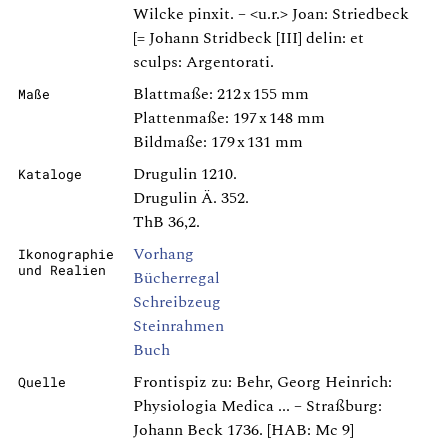
Wilcke pinxit. – <u.r.> Joan: Striedbeck
[= Johann Stridbeck [III] delin: et
sculps: Argentorati.
Blattmaße: 212 x 155 mm
Maße
Plattenmaße: 197 x 148 mm
Bildmaße: 179 x 131 mm
Drugulin 1210.
Kataloge
Drugulin Ä. 352.
ThB 36,2.
Vorhang
Ikonographie
und Realien
Bücherregal
Schreibzeug
Steinrahmen
Buch
Frontispiz zu: Behr, Georg Heinrich:
Quelle
Physiologia Medica ... – Straßburg:
Johann Beck 1736. [HAB: Mc 9]