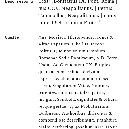
Text: „Bonifatius IX. Pont. Roma |
Beschreibung
nus CCV. Neapolitanus. | Petrus
Tomacellus, Neapolitanus: | natus
anno 1344. primum Proto-“
Aus: Megiser, Hieronymus: Icones &
Quelle
Vitae Paparum. Libellus Recens
Editus, Quo non solum Omnium
Romanae Sedis Pontificum, A D. Petro,
Usque Ad Clementem IIX. Effigies,
quam accuratissime ad vivum
expressae, ob oculos ponuntur: sed
etiam, Singulorum Vitae, Nomina,
parentes, familia, natales, patria,
insignia, Symbola, dignitates & officia,
resque gestae ... ; Ex Probatissimis
Quibusque Authoribus, diligenter &
compendiose describuntur:. Frankfurt,
Main: Brathering, Joachim 1602 [HAB: